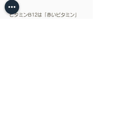
ビ
タミンB12は
「赤いビタミン」
とも呼ばれ、造血作用があるのが特
徴です。
末梢神経を構成する核酸や
リン脂質を増加させる役割もあり、
神経を修復する作用もあり、眼精疲
労や肩こり、神経痛の改善も期待で
き、「末梢神経のビタミン」とも呼
ばれます。