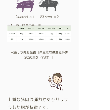
244kcal
※1
237kcal ※2
※1 肉、脂身つき、生
※2 【大型精肉】肩ロース、脂身つき、生
出典：文部科学省「日本食品標準成分表
2020年版（八訂）」
上質な猪肉は弾力がありサラサ
ラした脂が特徴です。