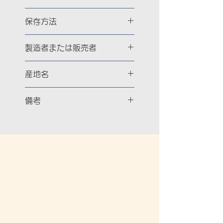
商品ラベルに記載
保存方法
常温
製造者または販売者
館山ヴィルトファクトリー
産地名
千葉県館山市伊戸2124-1
房総半島
備考
郵送でのお届けとなります。